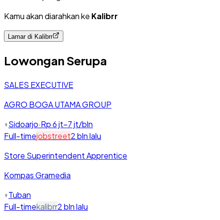
Kamu akan diarahkan ke
Kalibrr
Lamar di
Kalibrr
Lowongan Serupa
SALES EXECUTIVE
AGRO BOGA UTAMA GROUP
Sidoarjo
·
Rp 6 jt–7 jt/bln
Full-time
jobstreet
2 bln lalu
Store Superintendent Apprentice
Kompas Gramedia
Tuban
Full-time
kalibrr
2 bln lalu