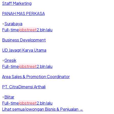
Staff Marketing
PANAH MAS PERKASA
Surabaya
Full-time
jobstreet
2 bln lalu
Business Development
UD Javagri Karya Utama
Gresik
Full-time
jobstreet
2 bln lalu
Area Sales & Promotion Coordinator
PT. CitraDimensi Arthali
Blitar
Full-time
jobstreet
2 bln lalu
Lihat semua lowongan
Bisnis & Penjualan
→