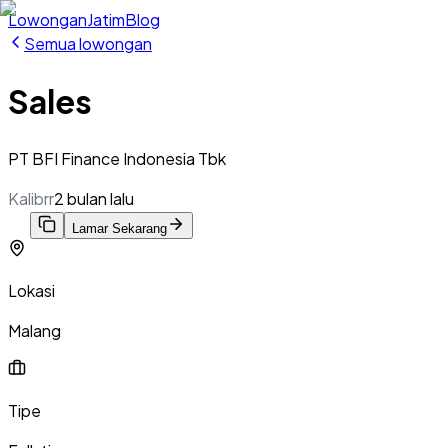
Lowongan
Jatim
Blog
Semua lowongan
Sales
PT BFI Finance Indonesia Tbk
Kalibrr
2 bulan lalu
Lamar Sekarang
Lokasi
Malang
Tipe