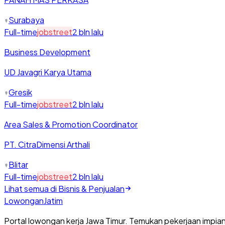
Surabaya
Full-time
jobstreet
2 bln lalu
Business Development
UD Javagri Karya Utama
Gresik
Full-time
jobstreet
2 bln lalu
Area Sales & Promotion Coordinator
PT. CitraDimensi Arthali
Blitar
Full-time
jobstreet
2 bln lalu
Lihat semua di
Bisnis & Penjualan
Lowongan
Jatim
Portal lowongan kerja Jawa Timur. Temukan pekerjaan impia