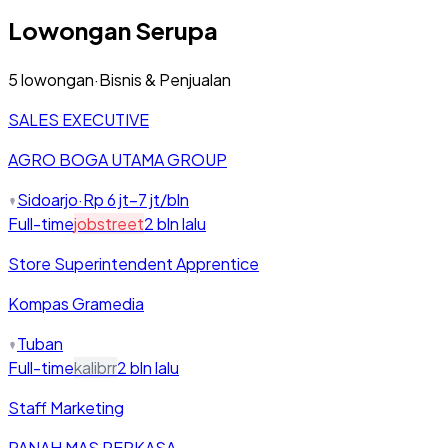
Lowongan Serupa
5
lowongan
·
Bisnis & Penjualan
SALES EXECUTIVE
AGRO BOGA UTAMA GROUP
Sidoarjo
·
Rp 6 jt–7 jt/bln
Full-time
jobstreet
2 bln lalu
Store Superintendent Apprentice
Kompas Gramedia
Tuban
Full-time
kalibrr
2 bln lalu
Staff Marketing
PANAH MAS PERKASA