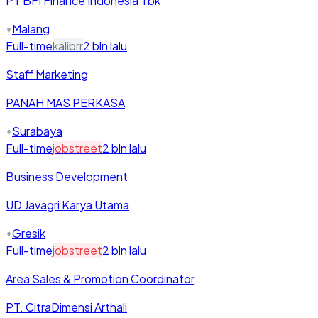
PT BFI Finance Indonesia Tbk
Malang
Full-time
kalibrr
2 bln lalu
Staff Marketing
PANAH MAS PERKASA
Surabaya
Full-time
jobstreet
2 bln lalu
Business Development
UD Javagri Karya Utama
Gresik
Full-time
jobstreet
2 bln lalu
Area Sales & Promotion Coordinator
PT. CitraDimensi Arthali