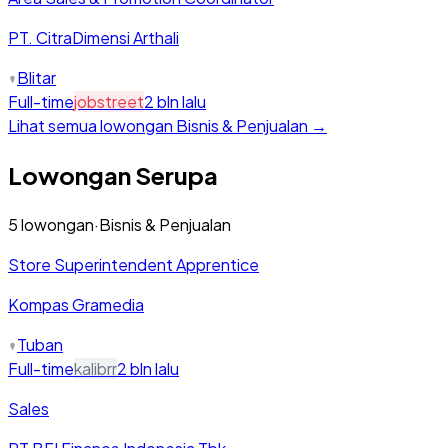
PT. CitraDimensi Arthali
Blitar
Full-time
jobstreet
2 bln lalu
Lihat semua lowongan
Bisnis & Penjualan
→
Lowongan Serupa
5
lowongan
·
Bisnis & Penjualan
Store Superintendent Apprentice
Kompas Gramedia
Tuban
Full-time
kalibrr
2 bln lalu
Sales