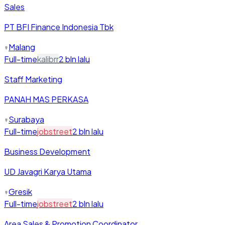
Sales
PT BFI Finance Indonesia Tbk
Malang
Full-time
kalibrr
2 bln lalu
Staff Marketing
PANAH MAS PERKASA
Surabaya
Full-time
jobstreet
2 bln lalu
Business Development
UD Javagri Karya Utama
Gresik
Full-time
jobstreet
2 bln lalu
Area Sales & Promotion Coordinator