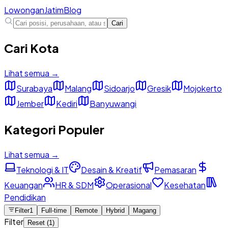
Lowongan
Jatim
Blog
Cari
Cari Kota
Lihat semua →
Surabaya
Malang
Sidoarjo
Gresik
Mojokerto
Jember
Kediri
Banyuwangi
Kategori Populer
Lihat semua →
Teknologi & IT
Desain & Kreatif
Pemasaran
Keuangan
HR & SDM
Operasional
Kesehatan
Pendidikan
Filter
1
Full-time
Remote
Hybrid
Magang
Filter
Reset (
1
)