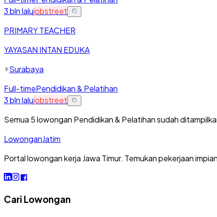
3 bln lalu
jobstreet
PRIMARY TEACHER
YAYASAN INTAN EDUKA
Surabaya
Full-time
Pendidikan & Pelatihan
3 bln lalu
jobstreet
Semua
5
lowongan
Pendidikan & Pelatihan
sudah ditampilk
Lowongan
Jatim
Portal lowongan kerja Jawa Timur. Temukan pekerjaan impia
Cari Lowongan