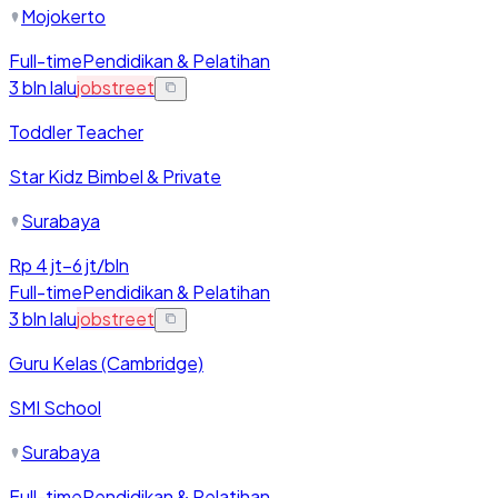
Mojokerto
Full-time
Pendidikan & Pelatihan
3 bln lalu
jobstreet
Toddler Teacher
Star Kidz Bimbel & Private
Surabaya
Rp 4 jt–6 jt/bln
Full-time
Pendidikan & Pelatihan
3 bln lalu
jobstreet
Guru Kelas (Cambridge)
SMI School
Surabaya
Full-time
Pendidikan & Pelatihan