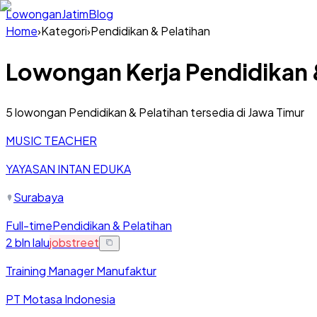
Lowongan
Jatim
Blog
Home
›
Kategori
›
Pendidikan & Pelatihan
Lowongan Kerja
Pendidikan 
5
lowongan
Pendidikan & Pelatihan
tersedia di Jawa Timur
MUSIC TEACHER
YAYASAN INTAN EDUKA
Surabaya
Full-time
Pendidikan & Pelatihan
2 bln lalu
jobstreet
Training Manager Manufaktur
PT Motasa Indonesia