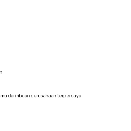
an
nmu dari ribuan perusahaan terpercaya.