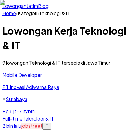
Lowongan
Jatim
Blog
Home
›
Kategori
›
Teknologi & IT
Lowongan Kerja
Teknologi
& IT
9
lowongan
Teknologi & IT
tersedia di Jawa Timur
Mobile Developer
PT Inovasi Adiwarna Raya
Surabaya
Rp 6 jt–7 jt/bln
Full-time
Teknologi & IT
2 bln lalu
jobstreet