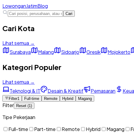
Lowongan
Jatim
Blog
Cari
Cari Kota
Lihat semua →
Surabaya
Malang
Sidoarjo
Gresik
Mojokerto
Kategori Populer
Lihat semua →
Teknologi & IT
Desain & Kreatif
Pemasaran
Keua
Filter
1
Full-time
Remote
Hybrid
Magang
Filter
Reset (
1
)
Tipe Pekerjaan
Full-time
Part-time
Remote
Hybrid
Magang
F