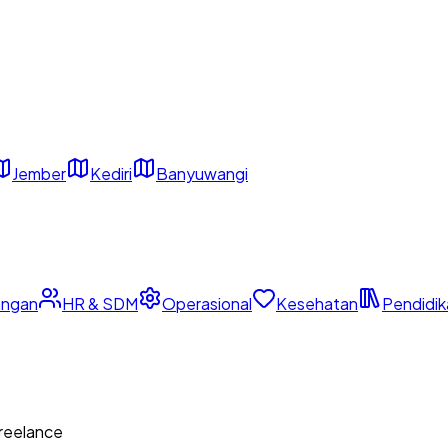
Jember
Kediri
Banyuwangi
ngan
HR & SDM
Operasional
Kesehatan
Pendidik
reelance