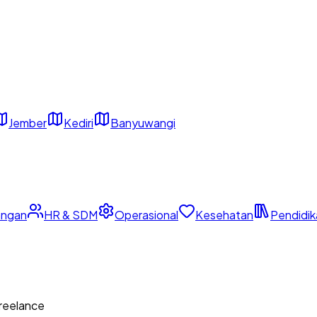
Jember
Kediri
Banyuwangi
ngan
HR & SDM
Operasional
Kesehatan
Pendidik
reelance