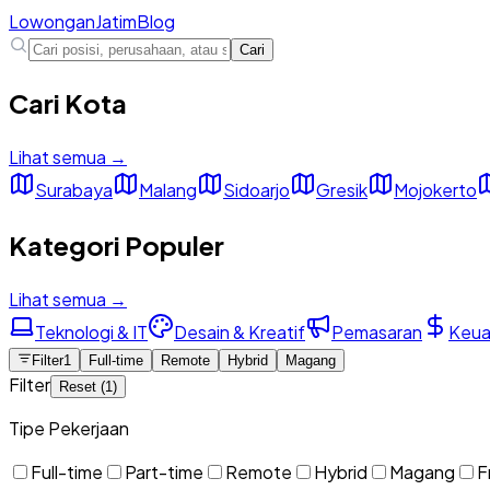
Lowongan
Jatim
Blog
Cari
Cari Kota
Lihat semua →
Surabaya
Malang
Sidoarjo
Gresik
Mojokerto
Kategori Populer
Lihat semua →
Teknologi & IT
Desain & Kreatif
Pemasaran
Keua
Filter
1
Full-time
Remote
Hybrid
Magang
Filter
Reset (
1
)
Tipe Pekerjaan
Full-time
Part-time
Remote
Hybrid
Magang
F